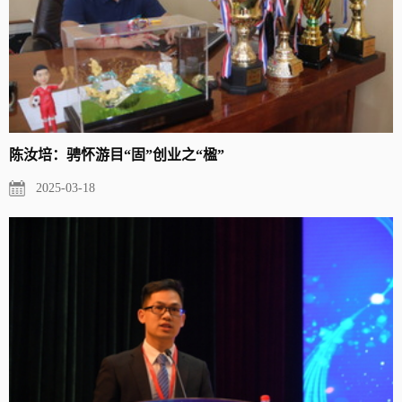
陈汝培：骋怀游目“固”创业之“楹”
2025-03-18