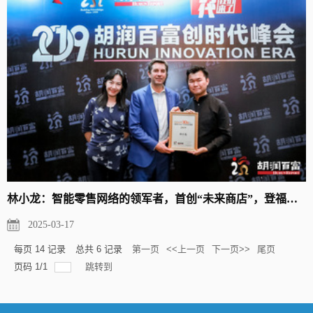
林小龙：智能零售网络的领军者，首创“未来商店”，登福布斯精英...
2025-03-17
每页
14
记录
总共
6
记录
第一页
<<上一页
下一页>>
尾页
页码
1
/
1
跳转到