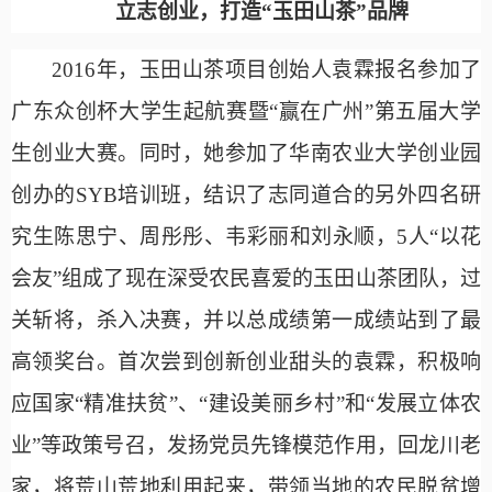
立志创业，打造
“玉田山茶”品牌
2016年，玉田山茶项目创始人袁霖报名参加了
广东众创杯大学生起航赛暨“赢在广州”第五届大学
生创业大赛。同时，她参加了华南农业大学创业园
创办的SYB培训班，结识了志同道合的另外四名研
究生陈思宁、周彤彤、韦彩丽和刘永顺，5人“以花
会友”组成了现在深受农民喜爱的玉田山茶团队，过
关斩将，杀入决赛，并以总成绩第一成绩站到了最
高领奖台。首次尝到创新创业甜头的袁霖，积极响
应国家“精准扶贫”、“建设美丽乡村”和“发展立体农
业”等政策号召，发扬党员先锋模范作用，回龙川老
家，将荒山荒地利用起来，带领当地的农民脱贫增