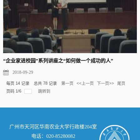
“企业家进校园”系列讲座之“如何做一个成功的人”
2018-09-29
每页
14
记录
总共
78
记录
第一页
<<上一页
下一页>>
尾页
页码
1
/
6
跳转到
广州市天河区华南农业大学行政楼204室
电话：020-85280082