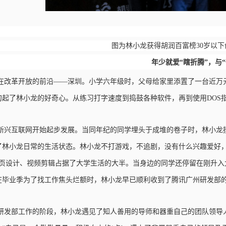
图为林小龙获得胡润百富榜
30岁以
年少就爱
“瞎折腾”，与
在改革开放的前沿
——深圳。小学六年级时，父母给家里添置了一台近万
勾起了林小龙的好奇心。从练习打字速度到捣鼓各种软件，再到使用DOS
新兴互联网开始起步发展。当同年纪的同学埋头于成堆的卷子时，林小龙
了林小龙日常的生活状态。林小龙不打游戏，不追剧，没有什么兴趣爱好
的人，网页设计、视频剪辑占据了大学生活的大半。当身边的同学还停留在刚
毕业季为了找工作焦头烂额时，林小龙早已顺利收到了腾讯广州研发部的“of
研发部工作的阶段，林小龙遇见了知人善用的导师和器重自己的团队领导