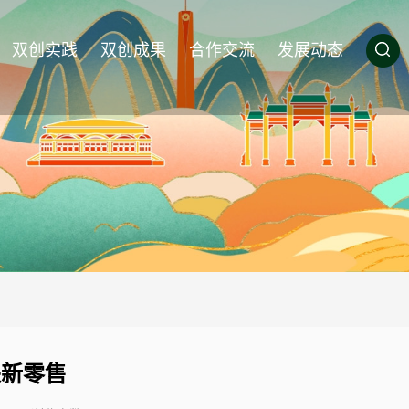
双创实践
双创成果
合作交流
发展动态
来新零售